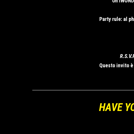
Un IWONDE
Party rule: al 
R.S.V.
Questo invito è
HAVE Y