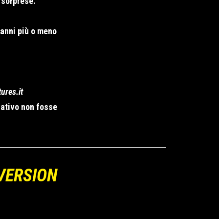
 sorprese.
 anni più o meno
ures.it
nativo non fosse
VERSION