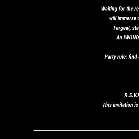
Waiting for the r
will immerse 
Fargeat, st
An IWONDER
Party rule: find
R.S.V.
This invitation i