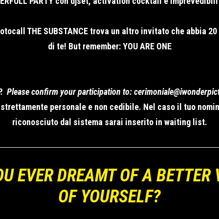
RFULL PARTY con djset, activation cocktail e imprevedibili
photocall THE SUBSTANCE trova un altro invitato che abbia 20
di te! But remember: YOU ARE ONE
P. Please confirm your participation to: cerimoniale@iwonderpict
 strettamente personale e non cedibile. Nel caso il tuo nomi
riconosciuto dal sistema sarai inserito in waiting list.
OU EVER DREAMT OF A BETTER 
OF YOURSELF?