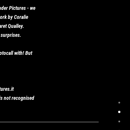
nder Pictures - we
ork by Coralie
ret Qualley.
 surprises.
otocall with! But
ures.it
 is not recognised